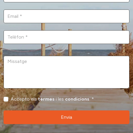
Accepto els
termes
i les
condicions
. *
Envia