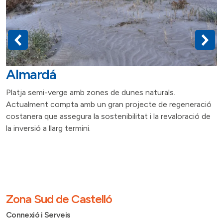
Almardá
O
Platja semi-verge amb zones de dunes naturals.
a
Actualment compta amb un gran projecte de regeneració
d
costanera que assegura la sostenibilitat i la revaloració de
pa
la inversió a llarg termini.
Zona Sud de Castelló
Connexió i Serveis