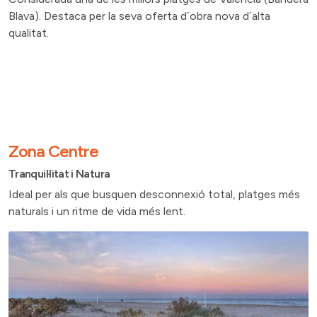
Blava). Destaca per la seva oferta d´obra nova d´alta
(
qualitat.
t
a
Zona Centre
Tranquil·litat i Natura
Ideal per als que busquen desconnexió total, platges més
naturals i un ritme de vida més lent.