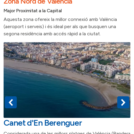
Zona Nord de València
Major Proximitat a la Capital
Aquesta zona ofereix la millor connexió amb València
(aeroport i serveis) i és ideal per als que busquen una
segona residència amb accés ràpid a la ciutat.
Canet d'En Berenguer
Considerada una de les millors platges de València (Bandera
Z