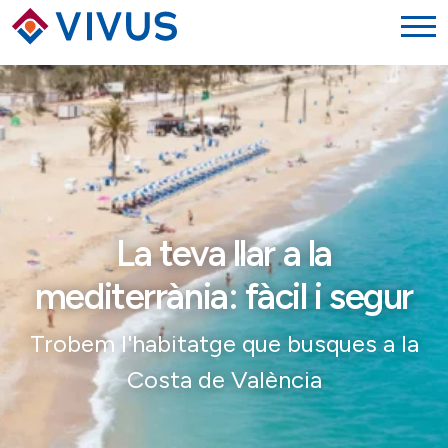
La teva llar a la
mediterrània:
fàcil i segur
Trobem l'habitatge que busques a la
Costa de València